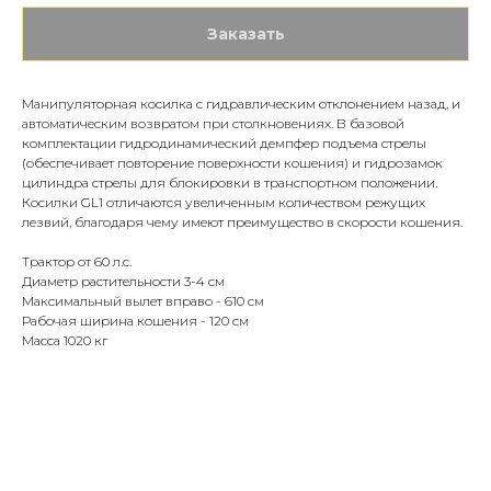
Заказать
Манипуляторная косилка с гидравлическим отклонением назад, и
автоматическим возвратом при столкновениях. В базовой
комплектации гидродинамический демпфер подъема стрелы
(обеспечивает повторение поверхности кошения) и гидрозамок
цилиндра стрелы для блокировки в транспортном положении.
Косилки GL1 отличаются увеличенным количеством режущих
лезвий, благодаря чему имеют преимущество в скорости кошения.
Трактор от 60 л.с.
Диаметр растительности 3-4 см
Максимальный вылет вправо - 610 см
Рабочая ширина кошения - 120 см
Масса 1020 кг