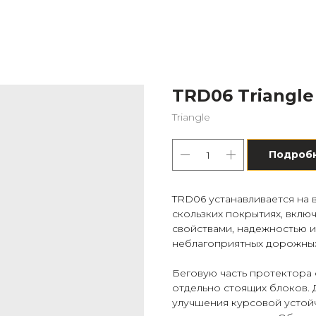
TRD06 Triangle
Triangle
Подроб
TRD06 устанавливается на 
скользких покрытиях, вклю
свойствами, надежностью 
неблагоприятных дорожных
Беговую часть протектора
отдельно стоящих блоков.
улучшения курсовой устой