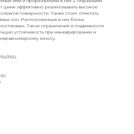
уемые ими и прорезанными в них Z-образными
т шине эффективно реализовывать высокое
кользкой поверхности. Также стоит отметить
евых зон. Расположенные в них блоки
мостиками». Такое ограничение в подвижности
учшую устойчивость при маневрировании и
 неравномерному износу.
154/150L
450
5