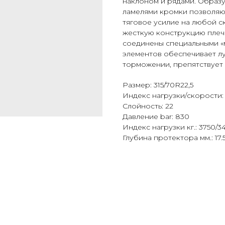
наклоном и рядами. Образ
ламелями кромки позволяю
тяговое усилие на любой с
жесткую конструкцию плеч
соединены специальными «
элементов обеспечивает л
торможении, препятствует
Размер: 315/70R22,5
Индекс нагрузки/скорости: 
Слойность: 22
Давление bar: 830
Индекс нагрузки кг.: 3750/3
Глубина протектора мм.: 17.